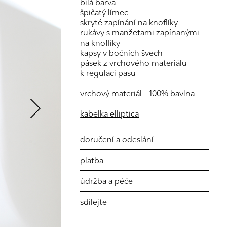
bílá barva
špičatý límec
skryté zapínání na knoflíky
rukávy s manžetami zapínanými
na knoflíky
kapsy v bočních švech
pásek z vrchového materiálu
k regulaci pasu
Next
vrchový materiál - 100% bavlna
kabelka elliptica
doručení a odeslání
platba
údržba a péče
sdílejte