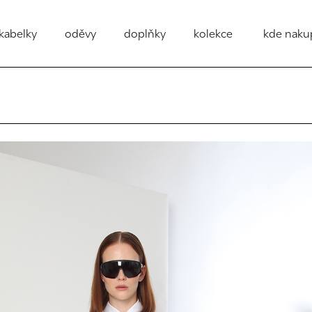
kabelky
oděvy
doplňky
kolekce
kde naku