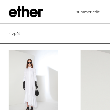
summer edit
<
zpět