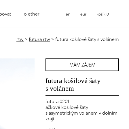
povat
o ether
en
eur
košík
0
rtw
>
futura rtw
> futura košilové šaty s volánem
MÁM ZÁJEM
futura košilové šaty
s volánem
futura 0201
áčkové košilové šaty
s asymetrickým volánem v dolním
kraji