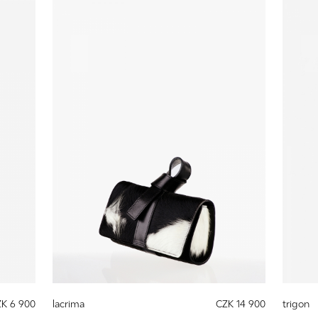
K 6 900
lacrima
CZK 14 900
trigon