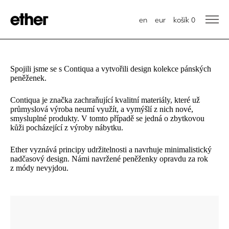
en
eur
košík
0
Spojili jsme se s Contiqua a vytvořili design kolekce pánských
peněženek.
Contiqua je značka zachraňující kvalitní materiály, které už
průmyslová výroba neumí využít, a vymýšlí z nich nové,
smysluplné produkty. V tomto případě se jedná o zbytkovou
kůži pocházející z výroby nábytku.
Ether vyznává principy udržitelnosti a navrhuje minimalistický
nadčasový design. Námi navržené peněženky opravdu za rok
z módy nevyjdou.