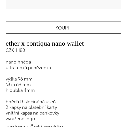
KOUPIT
ether x contiqua nano wallet
CZK 1 180
nano hnědá
ultratenká peněženka
výška 96 mm
šířka 69 mm
hloubka 4mm
hnědá třísločiněná useň
2 kapsy na platební karty
vnitřní kapsa na bankovky
vyražené logo