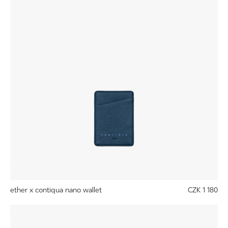
ether x contiqua nano wallet
CZK 1 180