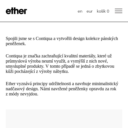
en
eur
košík
0
Spojili jsme se s Contiqua a vytvořili design kolekce pánských
peněženek.
Contiqua je značka zachraňující kvalitní materiály, které už
průmyslová výroba neumí využít, a vymýšlí z nich nové,
smysluplné produkty. V tomto případě se jedná o zbytkovou
kůži pocházející z výroby nábytku.
Ether vyznává principy udržitelnosti a navrhuje minimalistický
nadčasový design. Námi navržené peněženky opravdu za rok
z módy nevyjdou.