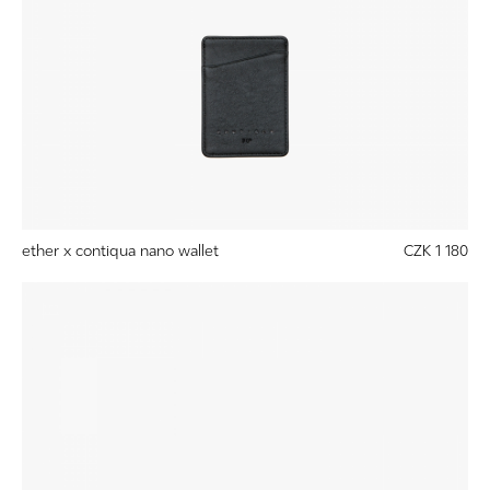
ether x contiqua nano wallet
CZK 1 180