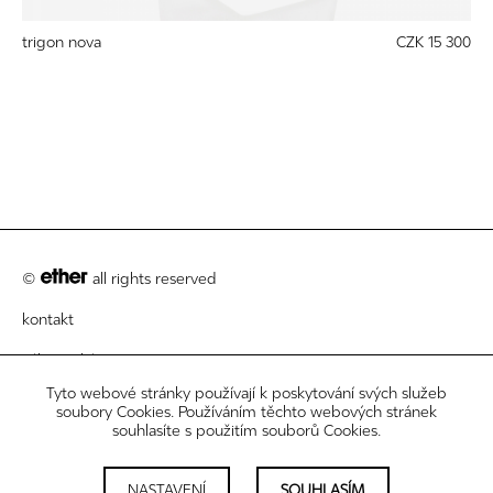
trigon nova
CZK 15 300
©
all rights reserved
kontakt
zákaznický servis
Tyto webové stránky používají k poskytování svých služeb
právní informace
soubory Cookies. Používáním těchto webových stránek
souhlasíte s použitím souborů Cookies.
newsletter
nastavení cookies
NASTAVENÍ
SOUHLASÍM