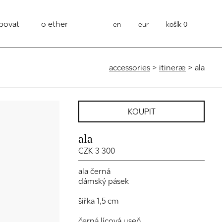
povat
o ether
en
eur
košík
0
accessories
>
itineræ
> ala
KOUPIT
ala
CZK 3 300
ala černá
dámský pásek
šířka 1,5 cm
černá lícová useň