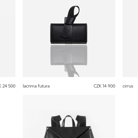
K 24 500
lacrima futura
CZK 14 900
cirrus