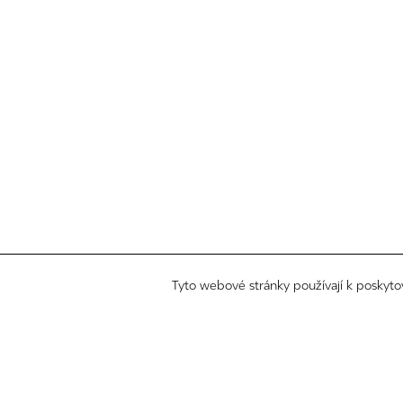
Tyto webové stránky používají k poskyto
©
all rights reserved
kontakt
zákaznický servis