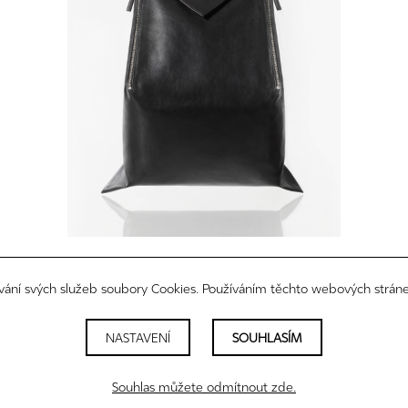
sidus maxi
CZK 28 900
vání svých služeb soubory Cookies. Používáním těchto webových stráne
NASTAVENÍ
SOUHLASÍM
právní informace
newsletter
nastavení cookies
Souhlas můžete odmítnout zde.