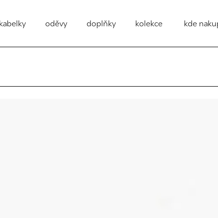
kabelky
oděvy
doplňky
kolekce
kde naku