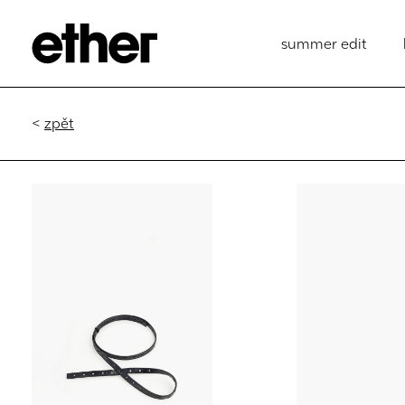
summer edit
<
zpět