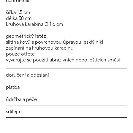
náhrdelník
šířka 1,5 cm
délka 58 cm
kruhová karabina Ø 1,6 cm
geometrický řetěz
slitina kovů s povrchovou úpravou lesklý nikl
zapínání na kruhovou karabinu
pouze otřete
vyvarujte se použití abrazivních nebo leštících směsí
doručení a odeslání
platba
údržba a péče
sdílejte