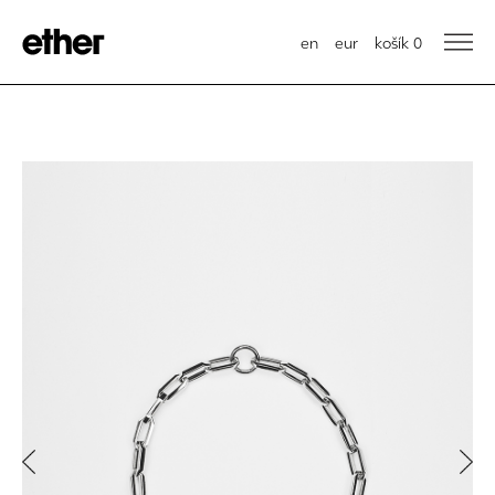
en
eur
košík
0
Previous