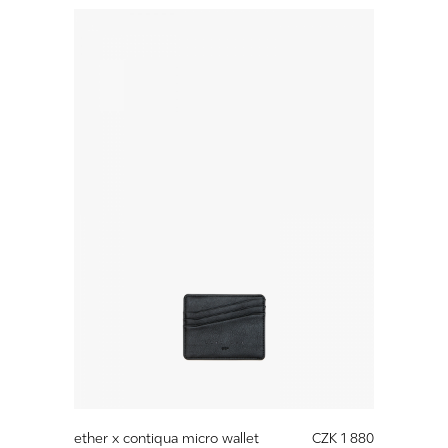
ether x contiqua micro wallet
CZK 1 880