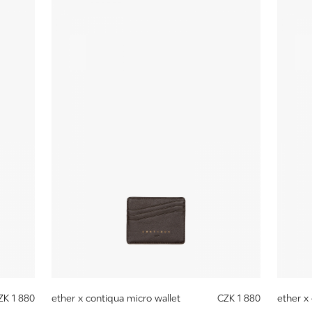
ZK 1 880
ether x contiqua micro wallet
CZK 1 880
ether x