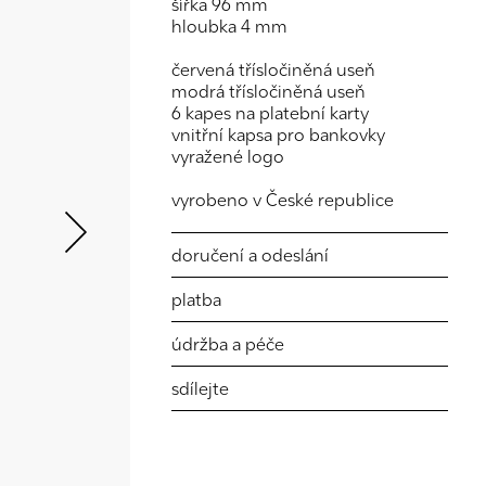
šířka 96 mm
hloubka 4 mm
červená třísločiněná useň
modrá třísločiněná useň
6 kapes na platební karty
vnitřní kapsa pro bankovky
vyražené logo
Next
vyrobeno v České republice
doručení a odeslání
platba
údržba a péče
sdílejte