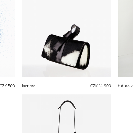
CZK 500
lacrima
CZK 14 900
futura 