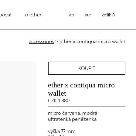
povat
o ether
en
eur
košík
0
accessories
> ether x contiqua micro wallet
KOUPIT
ether x contiqua micro
wallet
CZK 1 880
micro červená, modrá
ultratenká peněženka
výška 77 mm