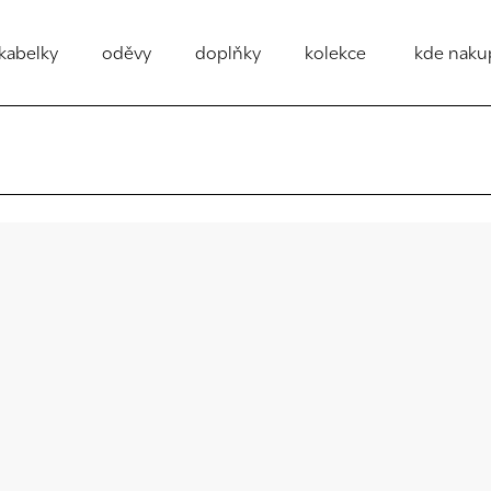
kabelky
oděvy
doplňky
kolekce
kde naku