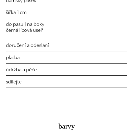
dámský pásek
šířka 1 cm
do pasu | na boky
černá lícová useň
doručení a odeslání
platba
údržba a péče
sdílejte
barvy