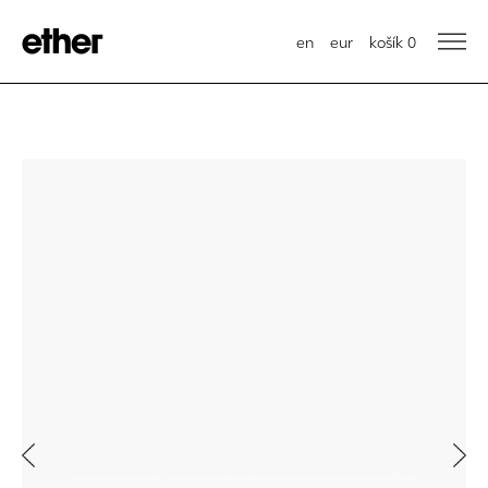
en
eur
košík
0
Previous