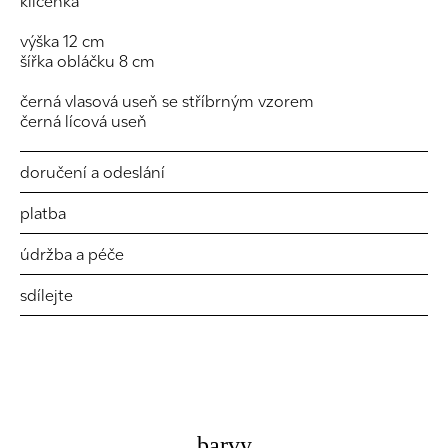
klíčenka
výška 12 cm
šířka obláčku 8 cm
černá vlasová useň se stříbrným vzorem
černá lícová useň
doručení a odeslání
platba
údržba a péče
sdílejte
barvy