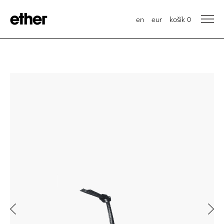
en
eur
košík
0
Previous