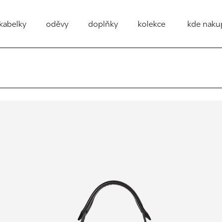
kabelky
oděvy
doplňky
kolekce
kde naku