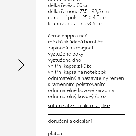
délka řetězu 80 cm
délka řemene 77,5 - 92,5 cm
ramenní polstr 25 × 4,5 cm
kruhová karabina Ø 6 cm
černá nappa useň
měkká skládaná horní část
Next
zapínaná na magnet
vyztužené boky
vyztužené dno
vnitřní kapsa z kůže
vnitřní kapsa na notebook
odnímatelný a nastavitelný řemen
s ramenním polstrováním
odnímatelné kovové karabiny
odnímatelný kovový řetěz
solum šaty s rolákem a plisé
doručení a odeslání
platba