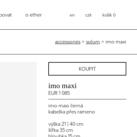
povat
o ether
en
czk
košík
0
accessories
>
solum
> imo maxi
KOUPIT
imo maxi
EUR 1 085
imo maxi černá
kabelka přes rameno
výška 21 | 40 cm
šířka 35 cm
hloubka 15 cm