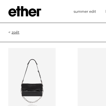
summer edit
<
zpět