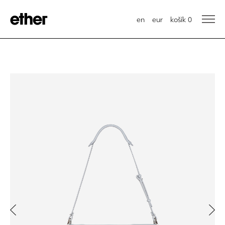
en
eur
košík
0
Previous