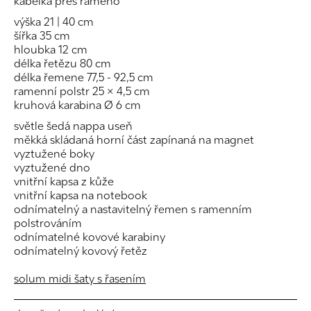
kabelka přes rameno
výška 21 | 40 cm
šířka 35 cm
hloubka 12 cm
délka řetězu 80 cm
délka řemene 77,5 - 92,5 cm
ramenní polstr 25 × 4,5 cm
kruhová karabina Ø 6 cm
světle šedá nappa useň
měkká skládaná horní část zapínaná na magnet
vyztužené boky
vyztužené dno
vnitřní kapsa z kůže
vnitřní kapsa na notebook
odnímatelný a nastavitelný řemen s ramenním
polstrováním
odnímatelné kovové karabiny
odnímatelný kovový řetěz
solum midi šaty s řasením