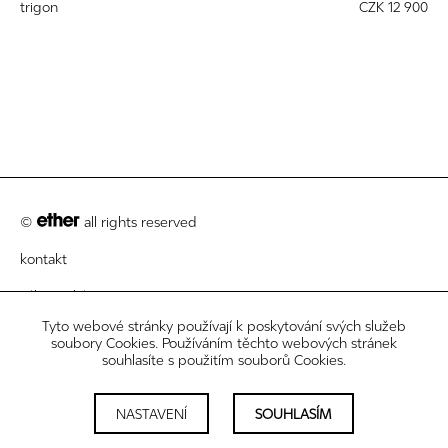
trigon
CZK 12 900
©
all rights reserved
kontakt
zákaznický servis
Tyto webové stránky používají k poskytování svých služeb
právní informace
soubory Cookies. Používáním těchto webových stránek
souhlasíte s použitím souborů Cookies.
newsletter
nastavení cookies
NASTAVENÍ
SOUHLASÍM