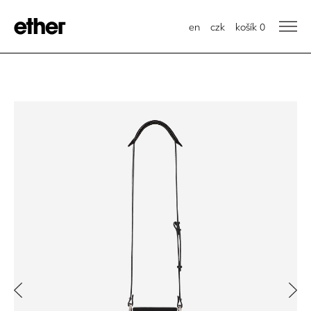
en
czk
košík
0
Previous