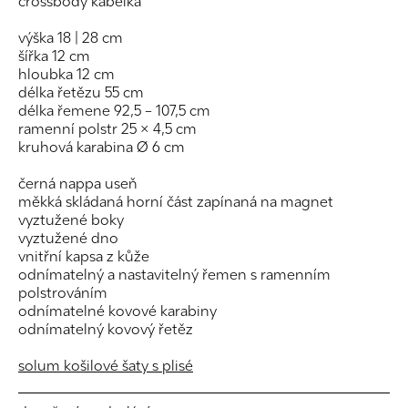
crossbody kabelka
výška 18 | 28 cm
šířka 12 cm
hloubka 12 cm
délka řetězu 55 cm
délka řemene 92,5 – 107,5 cm
ramenní polstr 25 × 4,5 cm
kruhová karabina Ø 6 cm
černá nappa useň
měkká skládaná horní část zapínaná na magnet
vyztužené boky
vyztužené dno
vnitřní kapsa z kůže
odnímatelný a nastavitelný řemen s ramenním
polstrováním
odnímatelné kovové karabiny
odnímatelný kovový řetěz
solum košilové šaty s plisé