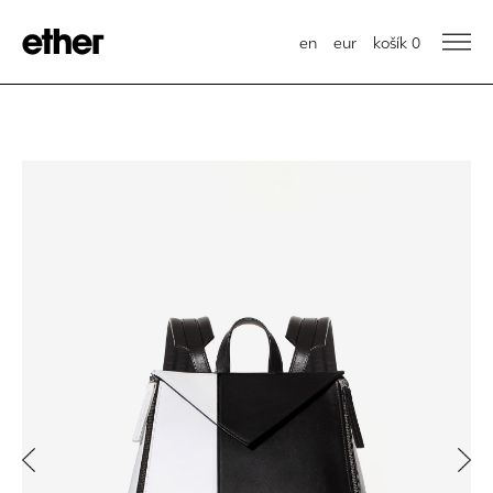
en
eur
košík
0
Previous