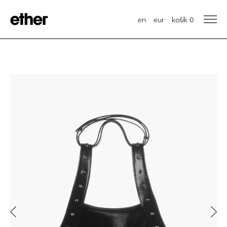
en
eur
košík
0
Previous