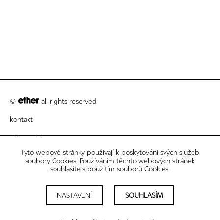
©
all rights reserved
kontakt
zákaznický servis
Tyto webové stránky používají k poskytování svých služeb
právní informace
soubory Cookies. Používáním těchto webových stránek
souhlasíte s použitím souborů Cookies.
newsletter
nastavení cookies
NASTAVENÍ
SOUHLASÍM
sledujte nás