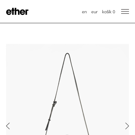
en
eur
košík
0
Previous