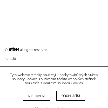
©
all rights reserved
kontakt
zákaznický servis
Tyto webové stránky používají k poskytování svých služeb
právní informace
soubory Cookies. Používáním těchto webových stránek
souhlasíte s použitím souborů Cookies.
newsletter
nastavení cookies
NASTAVENÍ
SOUHLASÍM
sledujte nás