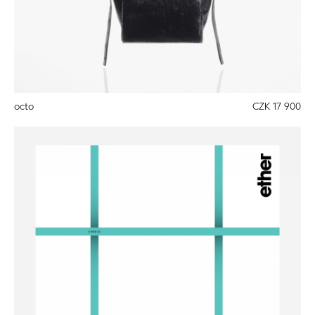
octo
CZK 17 900