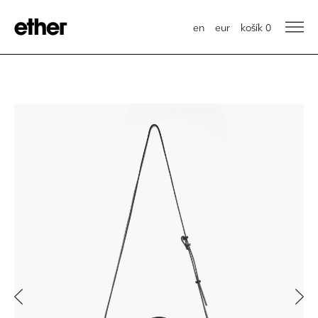
en
eur
košík
0
Previous