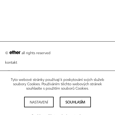
©
all rights reserved
kontakt
zákaznický servis
Tyto webové stránky používají k poskytování svých služeb
právní informace
soubory Cookies. Používáním těchto webových stránek
souhlasíte s použitím souborů Cookies.
newsletter
nastavení cookies
NASTAVENÍ
SOUHLASÍM
sledujte nás