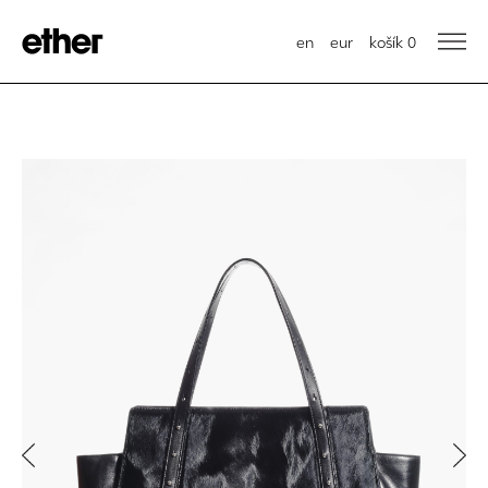
en
eur
košík
0
Previous