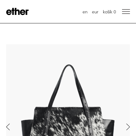
en
eur
košík
0
Previous