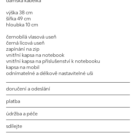
dámská kabelka
výška 38 cm
šířka 49 cm
hloubka 10 cm
černobílá vlasová useň
černá lícová useň
zapínání na zip
vnitřní kapsa na notebook
vnitřní kapsa na příslušenství k notebooku
kapsa na mobil
odnímatelné a délkově nastavitelné uši
doručení a odeslání
platba
údržba a péče
sdílejte