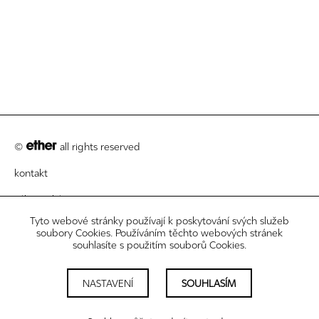
©
all rights reserved
kontakt
zákaznický servis
Tyto webové stránky používají k poskytování svých služeb
právní informace
soubory Cookies. Používáním těchto webových stránek
souhlasíte s použitím souborů Cookies.
newsletter
nastavení cookies
NASTAVENÍ
SOUHLASÍM
sledujte nás