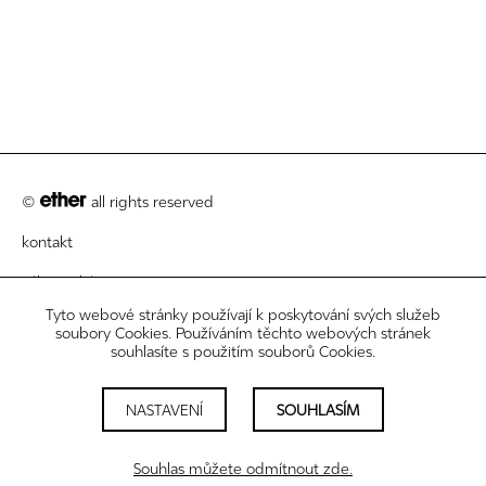
©
all rights reserved
kontakt
zákaznický servis
Tyto webové stránky používají k poskytování svých služeb
právní informace
soubory Cookies. Používáním těchto webových stránek
souhlasíte s použitím souborů Cookies.
newsletter
nastavení cookies
NASTAVENÍ
SOUHLASÍM
sledujte nás
Souhlas můžete odmítnout zde.