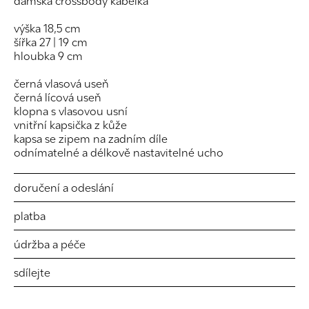
dámská crossbody kabelka
výška 18,5 cm
šířka 27 | 19 cm
hloubka 9 cm
černá vlasová useň
černá lícová useň
klopna s vlasovou usní
vnitřní kapsička z kůže
kapsa se zipem na zadním díle
odnímatelné a délkově nastavitelné ucho
doručení a odeslání
platba
údržba a péče
sdílejte