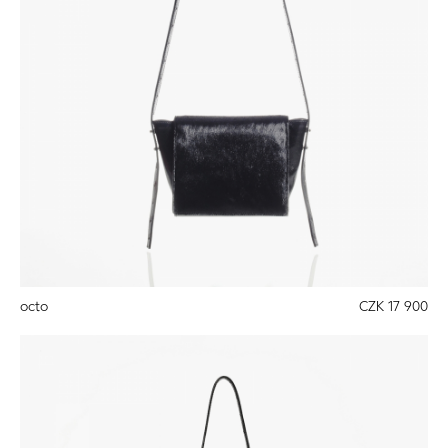
octo
CZK 17 900