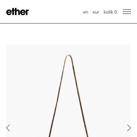
en
eur
košík
0
Previous