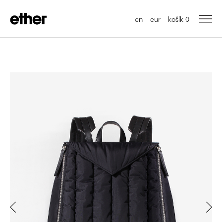
en
eur
košík
0
Previous