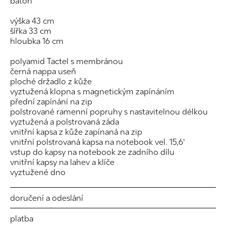
batoh
výška 43 cm
šířka 33 cm
hloubka 16 cm
polyamid Tactel s membránou
černá nappa useň
ploché držadlo z kůže
vyztužená klopna s magnetickým zapínáním
přední zapínání na zip
polstrované ramenní popruhy s nastavitelnou délkou
vyztužená a polstrovaná záda
vnitřní kapsa z kůže zapínaná na zip
vnitřní polstrovaná kapsa na notebook vel. 15,6'
vstup do kapsy na notebook ze zadního dílu
vnitřní kapsy na lahev a klíče
vyztužené dno
doručení a odeslání
platba