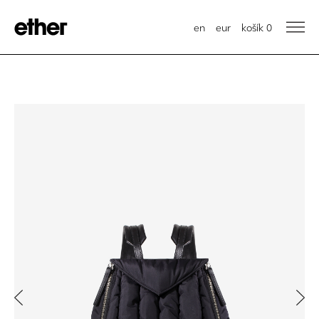
en
eur
košík
0
Previous