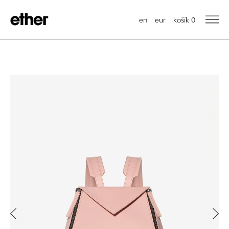
en
eur
košík
0
Previous