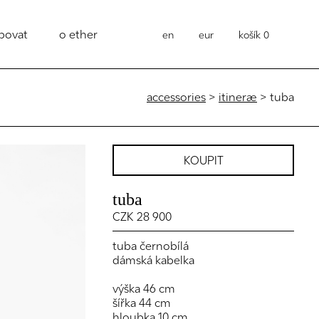
povat
o ether
en
eur
košík
0
accessories
>
itineræ
> tuba
KOUPIT
tuba
CZK 28 900
tuba černobílá
dámská kabelka
výška 46 cm
šířka 44 cm
hloubka 10 cm