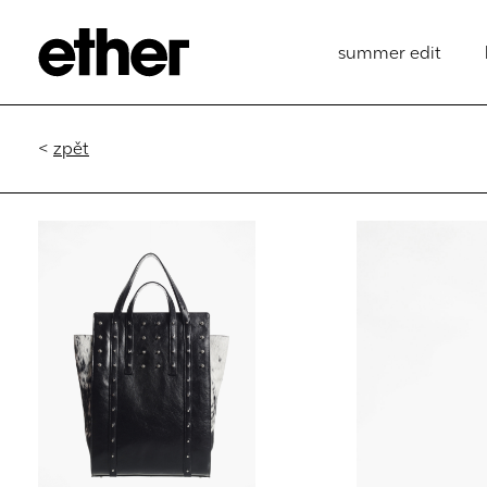
summer edit
<
zpět