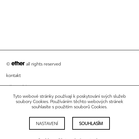
©
all rights reserved
kontakt
zákaznický servis
Tyto webové stránky používají k poskytování svých služeb
právní informace
soubory Cookies. Používáním těchto webových stránek
souhlasíte s použitím souborů Cookies.
newsletter
nastavení cookies
NASTAVENÍ
SOUHLASÍM
sledujte nás