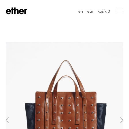
en
eur
košík
0
Previous