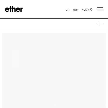
en
eur
košík
0