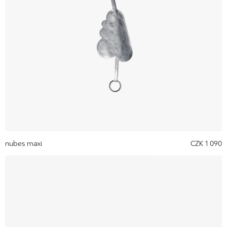
nubes maxi
CZK 1 090