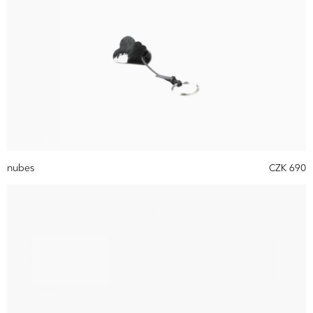
nubes
CZK 690