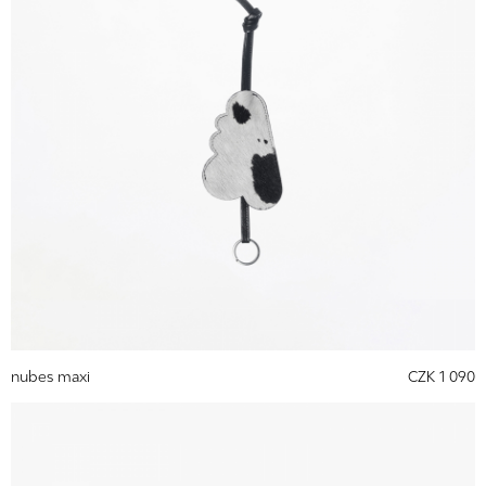
nubes maxi
CZK 1 090