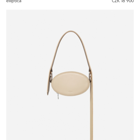
elliptica
CZK 18 900