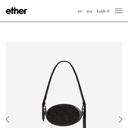
en
eur
košík
0
Previous