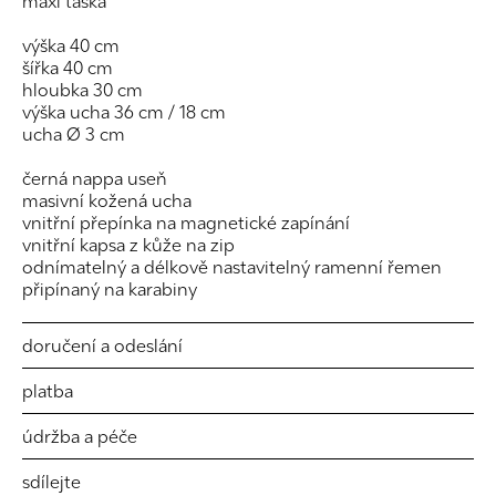
maxi taška
výška 40 cm
šířka 40 cm
hloubka 30 cm
výška ucha 36 cm / 18 cm
ucha Ø 3 cm
černá nappa useň
masivní kožená ucha
vnitřní přepínka na magnetické zapínání
vnitřní kapsa z kůže na zip
odnímatelný a délkově nastavitelný ramenní řemen
připínaný na karabiny
doručení a odeslání
platba
údržba a péče
sdílejte