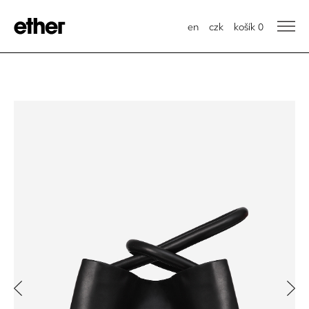
en
czk
košík
0
Previous