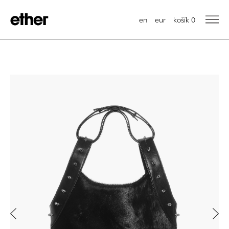
en
eur
košík
0
Previous