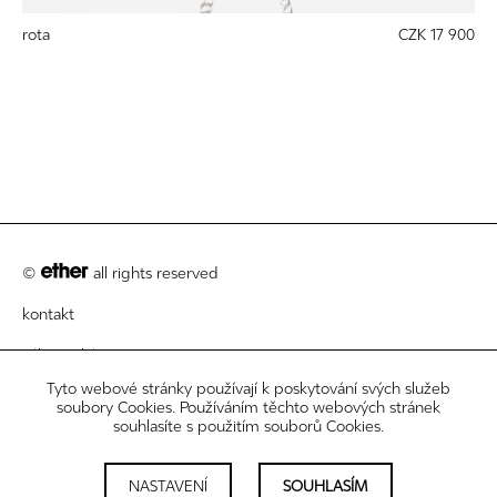
rota
CZK 17 900
©
all rights reserved
kontakt
zákaznický servis
Tyto webové stránky používají k poskytování svých služeb
právní informace
soubory Cookies. Používáním těchto webových stránek
souhlasíte s použitím souborů Cookies.
newsletter
nastavení cookies
NASTAVENÍ
SOUHLASÍM