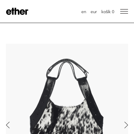
en
eur
košík
0
Previous