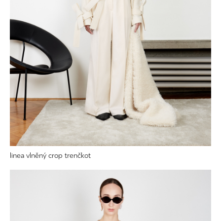
linea vlněný crop trenčkot