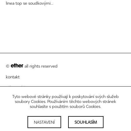
linea top se soudkovými...
©
all rights reserved
kontakt
zákaznický servis
Tyto webové stránky používají k poskytování svých služeb
právní informace
soubory Cookies. Používáním těchto webových stránek
souhlasíte s použitím souborů Cookies.
newsletter
nastavení cookies
NASTAVENÍ
SOUHLASÍM