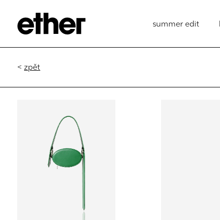
summer edit
<
zpět