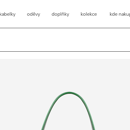
kabelky
oděvy
doplňky
kolekce
kde naku