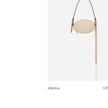
elliptica
CZ