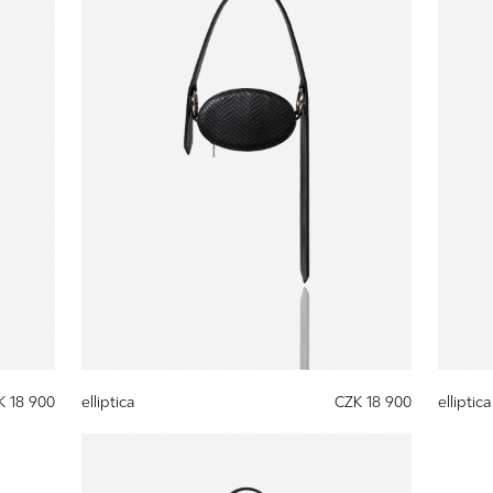
K 18 900
elliptica
CZK 18 900
elliptica