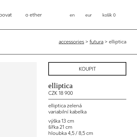
povat
o ether
en
eur
košík
0
accessories
>
futura
> elliptica
KOUPIT
elliptica
CZK 18 900
elliptica zelená
variabilní kabelka
výška 13 cm
šířka 21 cm
hloubka 4,5 / 8,5 cm