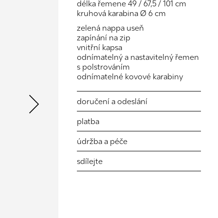
délka řemene 49 / 67,5 / 101 cm
kruhová karabina Ø 6 cm
zelená nappa useň
zapínání na zip
vnitřní kapsa
odnímatelný a nastavitelný řemen
s polstrováním
Next
odnímatelné kovové karabiny
doručení a odeslání
platba
údržba a péče
sdílejte