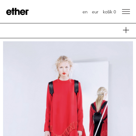
en
eur
košík
0