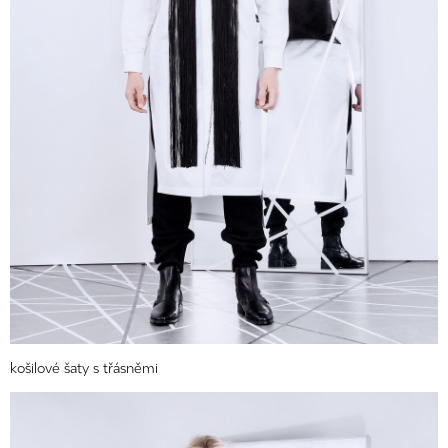
košilové šaty s třásněmi