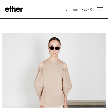
en
eur
košík
0