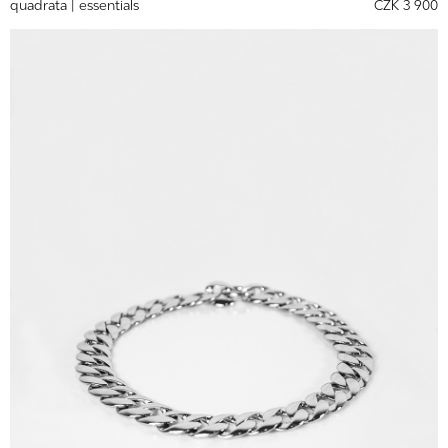
quadrata |
essentials
CZK 3 900