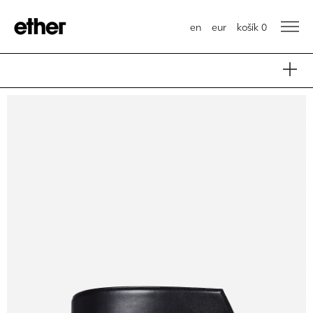
en
eur
košík
0