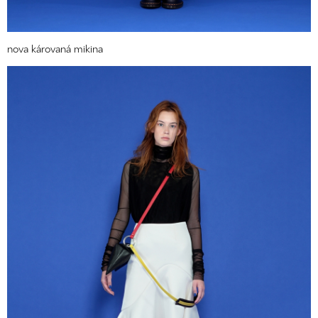
nova károvaná mikina