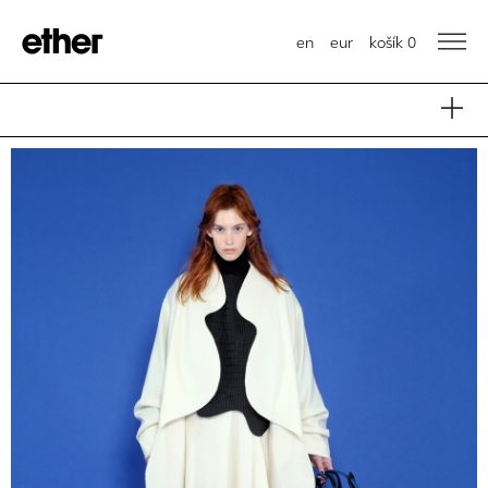
en
eur
košík
0